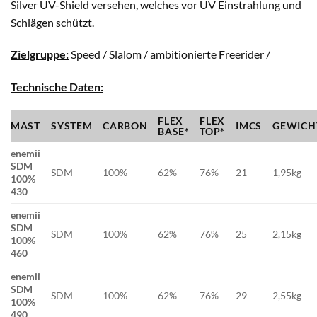
Silver UV-Shield versehen, welches vor UV Einstrahlung und
Schlägen schützt.
Zielgruppe:
Speed / Slalom / ambitionierte Freerider /
Technische Daten:
FLEX
FLEX
MAST
SYSTEM
CARBON
IMCS
GEWICH
BASE*
TOP*
enemii
SDM
SDM
100%
62%
76%
21
1,95kg
100%
430
enemii
SDM
SDM
100%
62%
76%
25
2,15kg
100%
460
enemii
SDM
SDM
100%
62%
76%
29
2,55kg
100%
490