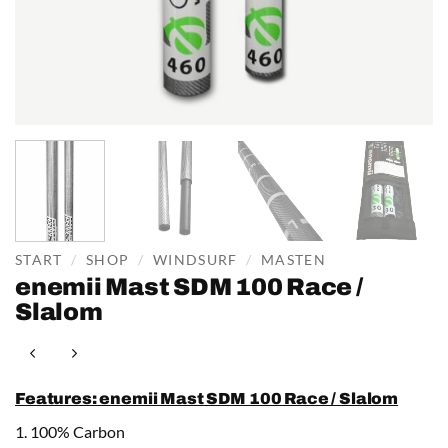
START
/
SHOP
/
WINDSURF
/
MASTEN
enemii Mast SDM 100 Race /
Slalom
Features: enemii Mast SDM 100 Race / Slalom
1. 100% Carbon