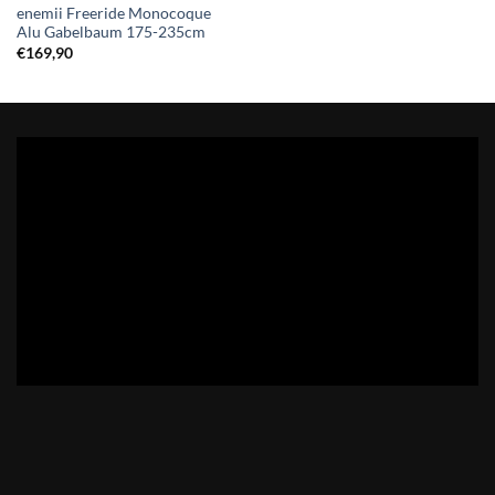
enemii Freeride Monocoque
Alu Gabelbaum 175-235cm
€
169,90
NEWSLETTER